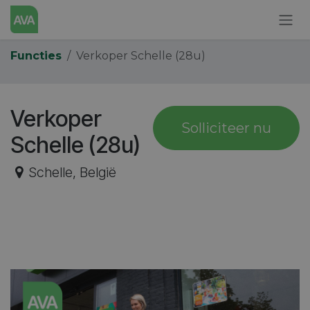
Overslaan naar inhoud
Functies
Verkoper Schelle (28u)
Verkoper
Solliciteer nu
Schelle (28u)
Schelle
,
België